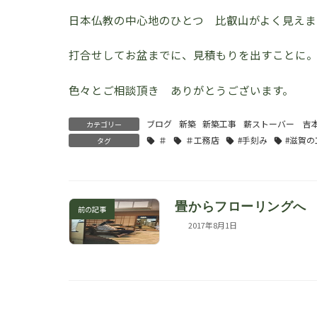
日本仏教の中心地のひとつ 比叡山がよく見えま
打合せしてお盆までに、見積もりを出すことに
色々とご相談頂き ありがとうございます。
ブログ
新築
新築工事
薪ストーバー 吉
カテゴリー
＃
＃工務店
#手刻み
#滋賀
タグ
畳からフローリング
前の記事
2017年8月1日