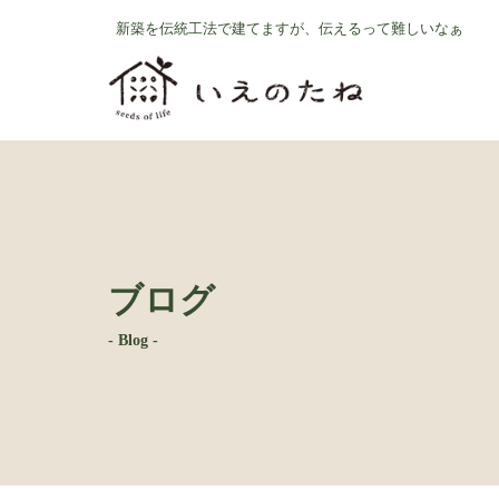
コ
ナ
新築を伝統工法で建てますが、伝えるって難しいなぁ
ン
ビ
テ
ゲ
ン
ー
ツ
シ
へ
ョ
ス
ン
キ
に
ッ
移
プ
動
ブログ
- Blog -