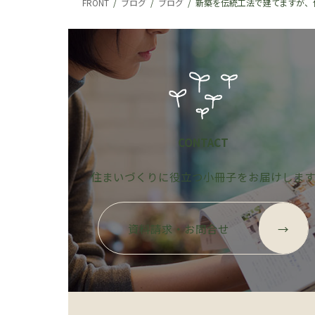
FRONT
ブログ
ブログ
新築を伝統工法で建てますが
CONTACT
住まいづくりに役立つ小冊子をお届けしま
グ
ル
資料請求・お問合せ
→
ー
プ
リ
ン
ク