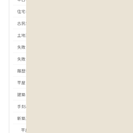
住宅ローン
古民家
土地選び
失敗しない土地選び
失敗しない家づくり
履歴書
平屋
建築日誌
手刻みの家
新築工事
平屋