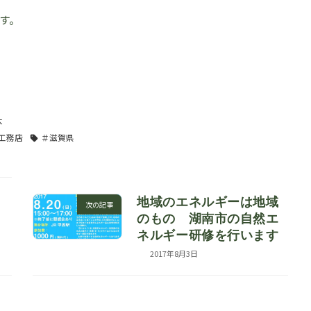
す。
。
本
の工務店
＃滋賀県
地域のエネルギーは地域
へ
次の記事
のもの 湖南市の自然エ
ネルギー研修を行います
2017年8月3日