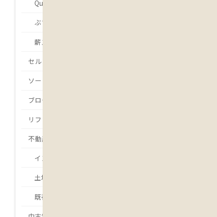
Que será será.
ぶちょーの・・・
薪ストーバー 吉本
セルフビルド
ソーラー発電
ブログ
リフォーム
不動産
インスペクション
土地
既存住宅状況調査
中古物件・中古住宅