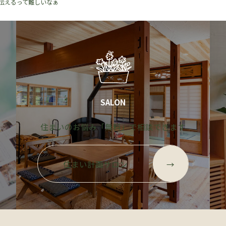
、伝えるって難しいなぁ
SALON
す
住まいのお悩み「無料」で相談できます
グ
グ
ル
ル
住まい計画サロン
→
ー
ー
プ
プ
リ
リ
ン
ン
ク
ク