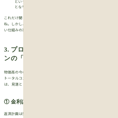
という方には支払いを抑えながらこだわった家づくりが可能
となります。
これだけ聞くと、まるで夢のような引き算の方法に見えますよ
ね。しかし、世の中そんなに虫のいい話はありません。都合のい
い仕組みの裏には、必ず強烈なリスクが潜んでいます。
3. プロが警告する、残価設定型ロー
ンの「4つの重いリスク」
物価高の今の時代だからこそ、目先の安さではなく30年先までの
トータルコストを冷徹に計算する必要があります。このローンに
は、見落としてはならない4つの罠があります。
① 金利は「残価」も含めた総額にかかる
返済計画は残価を除いた金額（先ほどの例なら3,000万円）で組ま