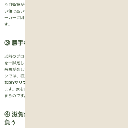
う自衛策が使えません。「高いな」と思っても、そのメーカーの言
い値で高い修繕費を払い続けなければならない、つまり「一生メ
ーカーに囲い込まれるコスト」までセットで買わされているので
す。
③ 勝手なDIYやリフォームは原則禁止
以前のブログで「つくり込まない家の豊かさ。住みながら、椅子
を一脚足したり、棚を付けたりして自分たちの場所に育てていく
余白が楽しい」というお話をしました。 しかし、残価設定型ロー
ンでは、将来の査定価値をキープしなければならないため、
勝手
なDIYやリフォームは基本的に禁止、または事前承認が必要
になり
ます。家を自分色に育てる愉しみが、仕組みによって制限されてし
まうのです。
④ 滋賀の郊外では「土地の下落リスク」を背
負う