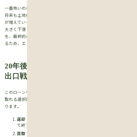
一番怖いのは建てる場所です。草津や守山、栗東の駅前周辺なら
将来も土地価格が下がりにくいかもしれませんが、郊外の空き家
が増えていくようなエリアだと、数十年後に土地の価格そのものが
大きく下落している可能性があります。その損が出た場合の差額
を、最終的にユーザー側が負担しなければならないスキームもあ
るため、エリア選びには細心の注意が必要です。
20年後、30年後にやってくる「3つの
出口戦略」
このローンを利用する場合、期間が満了したときの自分の年齢と、
取れる選択肢（出口）をあらかじめ頭に叩き込んでおく必要があ
ります。
返却：
家を引き受先に返して、残価とローン残高を相殺し
て終了する。ただし、手元には何も残りません。
買取：
「いい家だからこのまま住み続けたい」となった場