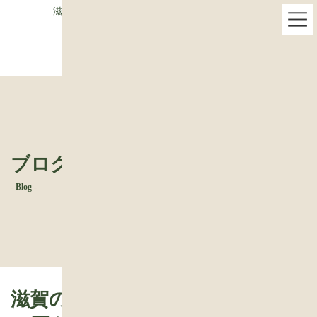
コ
ナ
滋賀県栗東市で木の家専門・ベストハウスネクスト
ン
ビ
テ
ゲ
ン
ー
ツ
シ
へ
ョ
ス
ン
キ
に
ッ
移
プ
動
ブログ
- Blog -
滋賀の家づくり｜家も「残クレ」