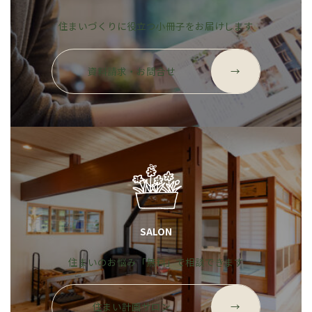
住まいづくりに役立つ小冊子をお届けします
グ
ル
資料請求・お問合せ
→
ー
プ
リ
ン
ク
SALON
住まいのお悩み「無料」で相談できます
グ
ル
住まい計画サロン
→