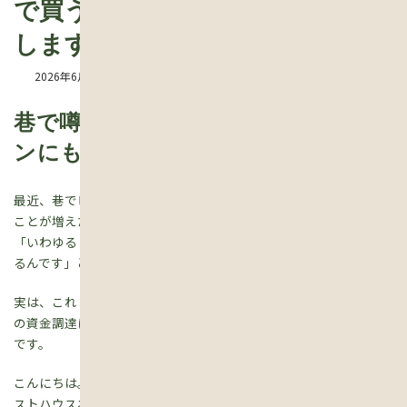
で買う時代？4つのリスクを解説
します
2026年6月24日
巷で噂の「残クレ」、実は住宅ロー
ンにもあるんです
最近、巷でピカピカの高級車に乗っている若い子たちを見かける
ことが増えたな、みんなすごいな、と思って話を聞いてみると、
「いわゆる『残クレ（残価設定型クレジット）』を使って買ってい
るんです」という声を耳にすることがあります。
実は、これと全く同じような仕組みが、いま住宅を購入するとき
の資金調達にも登場しています。それが「残価設定型住宅ローン」
です。
こんにちは。滋賀県
栗東市六地蔵
で「いえのたね」を運営するベ
ストハウスネクストの
吉本
です。