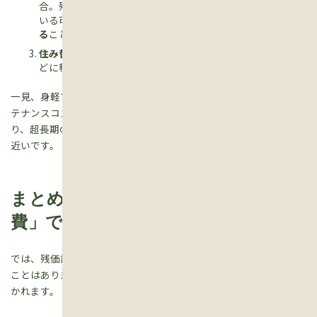
合。残価分を一括で支払うか、その時の年齢（高齢になって
いる可能性が高いです）で
新たに再ローンを組んで住み続け
る
ことになります。
住み替え：
家を売って精算し、駅前の小さなマンションな
どに移る。
一見、身軽で機動的に見えますが、総支払利息や強制されるメン
テナンスコストまで考えると、「家を建てて資産を持つというよ
り、超長期の特特賃貸住宅に住んでいる」というイメージに非常に
近いです。
まとめ：あなたにとって、家は「消
費」ですか「資産」ですか？
では、残価設定型住宅ローンは絶対にダメなのかというと、そんな
ことはありません。向いている人と、向いていない人が綺麗に分
かれます。