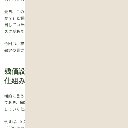
先日、このローンについてお客様から「これってどうなんです
か？」と質問を受けました。私自身、以前からこの仕組みには注
目していたのですが、メリットばかりが強調されて、裏にあるリ
スクがあまり語られていません。
今回は、家を建てる方にとっても重要になる、このローンの「損得
勘定の真実」をお話しします。
残価設定型住宅ローンって、どんな
仕組み？
端的に言うと、「数十年後の家の価値（残価）をあらかじめ決め
ておき、総額からその分を差し引いて、残った金額だけを分割で返
していく仕組み」です。
例えば、5,000万円の家を建てるとします。
「20年後のこの家の価値は2,000万円です」と最初に見積もって