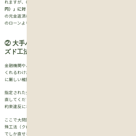
れますが、
毎月の金利そのものは、残価も含めた「総額（5,000万
円）」に対して計算される
ケースがほとんどです。つまり、「月々
の元金返済は少なく見えても、利息の総支払額で計算すると、普通
のローンより高くつく」ということが起こり得ます。
② 大手ハウスメーカーの「囲い込み（クロー
ズド工法）」の罠
金融機関やハウスメーカーが、何でもかんでも将来高く買い取って
くれるわけがありません。その残価（価値）を保つために、非常
に厳しい維持管理の条件（メンテナンス義務）が課されます。
指定された会社の定期点検を必ず受け、そこが「ここが悪いので
直してください」と言ったら、指定された金額で修繕しなければ
約束違反になってしまいます。
ここで大問題になるのが、大手ハウスメーカーに多い「独自の特
殊工法（クローズド工法）」です。そのメーカー専用の建材や技術
でしか直せないため、他社で相見積もりを取って安く抑えるとい