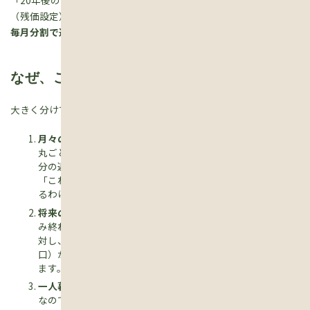
（残価設定）、その2,000万円を引いた
差額の3,000万円分だけを
毎月分割で返済していく
、というイメージです。
なぜ、このローンを選ぶ人がいるのか？
大きく分けて2つの理由があります。
月々の支払いが劇的に安くなるから
普通なら5,000万円分を
丸ごと借りて返さないといけないところが、実質3,000万円
分の返済で済むため、月々の負担が驚くほど軽くなります。
「これならうちの予算でも買える！」と手が届きやすく感じ
るわけです。
将来の「空き家問題」から解放されるから
「自分たちが住
み終わったあと、この家はどうなるんだろう」という不安に
対し、将来、銀行やメーカーが引き取ってくれる約束（出
口）が最初から見えているため、気が楽だという側面もあり
ます。
一人暮らしで資産を残すことは考えてないから
「自分一人
なので好きなデザインやガレージハウスなどに住みたい！」