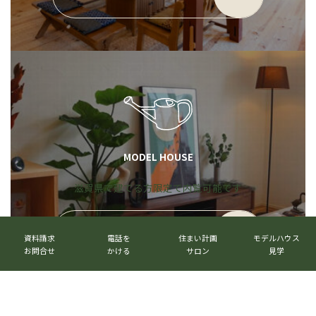
ー
プ
リ
ン
ク
MODEL HOUSE
滋賀県で建てる方限定で内覧可能です
グ
カ
カ
カ
カ
ル
モデルハウス見学
→
ラ
ラ
ラ
ラ
資料請求
電話を
住まい計画
モデルハウス
ー
ム
ム
ム
ム
お問合せ
かける
サロン
見学
プ
リ
リ
リ
リ
リ
ン
ン
ン
ン
ン
ク
ク
ク
ク
ク