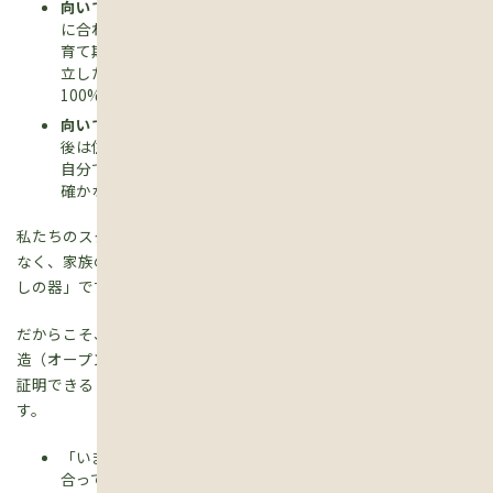
向いている人：
「家は資産ではなく、スマホのように時代
に合わせて買い替える消費だ」と割り切れる人。または、子
育て期の20年間だけ自然豊かな場所で暮らし、子どもが独
立したら即座に都市部へ移住する、というライフプランが
100%確定している人。
向いていない人：
「この家を終の住処にして、ローン完済
後は住居費を極力抑えておおらかに暮らしたい」と願う人。
自分でDIYをして暮らしを愉しみたい人。そして、我が家を
確かな資産として子どもや孫に残したい人。
私たちのスタンスは明確です。 家は見栄を張るための消費財では
なく、家族の命を守り、何十年もかけて愛着を育てていく「暮ら
しの器」です。
だからこそ、私たちは特定のメーカーに囲い込まれない「在来木
造（オープン工法）」にこだわり、将来の価値をいつでも第三者に
証明できる「カルテ（修繕履歴）」を残す家づくりをしていま
す。
「いま検討しているこのローン、我が家の人生設計に本当に
合っている？」