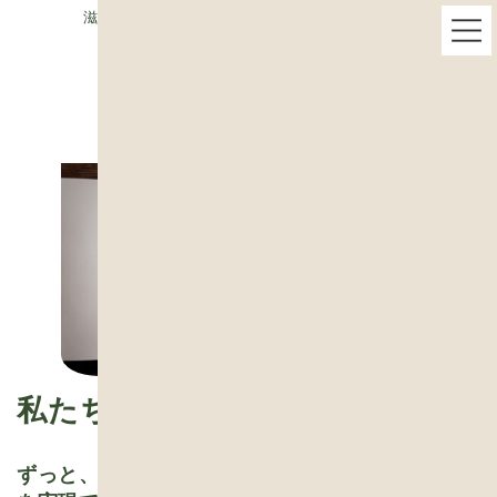
コ
ナ
滋賀県栗東市で木の家専門・ベストハウスネクスト
ン
ビ
テ
ゲ
ン
ー
ツ
シ
へ
ョ
ス
ン
キ
に
ッ
移
プ
動
私たちのこだわり
ずっと、わくわく、暮らしたい