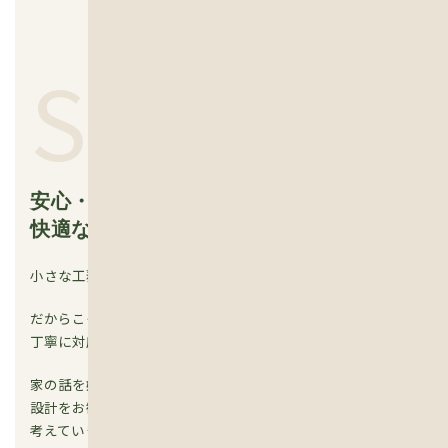
SAFE
安心・安全で
快適な暮らしを見える化
小さな工務店なので建てられる新築は年間3~4棟だけ。
だからこそお施主様お一人おひとりにたっぷり時間をかけて
丁寧に対応させていただきます。
家の話を始める前にはフィナンシャルプランナーによる人生
設計をお勧めしています。身の丈に合った暮らし方を一緒に
考えていきましょう。