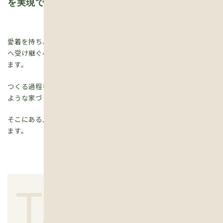
を実現できる家づくり
愛着を持ち、三世代にわたって長く住み継がれる家の時間と未来
へ受け継ぐべき自然や持続可能な社会という「時間」を作り出し
ます。
つくる過程を楽しみ、住まうことを楽しむ住む人の人生が変わる
ような家づくりを行います。
そこにある人の「暮らし」まで考えたベストハウスの提案を行い
ます。
TALK