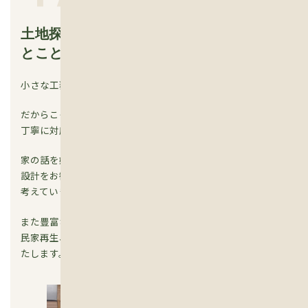
土地探しから設計まで、
とことん話し合いましょう。
小さな工務店なので建てられる新築は年間3~4棟だけ。
だからこそお施主様お一人おひとりにたっぷり時間をかけて
丁寧に対応させていただきます。
家の話を始める前にはフィナンシャルプランナーによる人生
設計をお勧めしています。身の丈に合った暮らし方を一緒に
考えていきましょう。
また豊富な施工実績から、新築だけでなく、リフォームや古
民家再生、セルフビルドなどいろいろな家づくりをご提案い
たします。