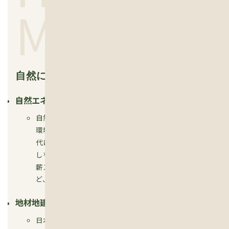
MAKE
自然に配慮した家づくり
自然エネルギー
自然エネルギーを暮らしに取り入れることで災害時や
環境にも配慮した暮らしができます。特に、子育て世
代には「火育」「住育」「木育」を通して未来に暮ら
しを繋げてきたい。 そんな暮らしを形にするために、
薪ストーブやペレットストーブ、太陽光、太陽熱利用な
ど、ご要望に合わせてご提案いたします。
地材地建
日本の森を元気にしたいという思いから、地元木材を