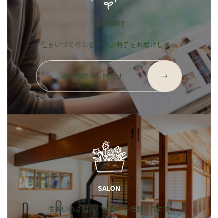
CONTACT
住まいづくりに役立つ小冊子をお届けします
グ
ル
資料請求・お問合せ
→
ー
プ
リ
ン
ク
SALON
住まいのお悩み「無料」で相談できます