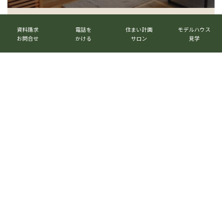
ン
ク
カ
カ
カ
カ
ラ
ラ
ラ
ラ
資料請求
電話を
住まい計画
モデルハウス
ム
ム
ム
ム
お問合せ
かける
サロン
見学
リ
リ
リ
リ
ン
ン
ン
ン
ク
ク
ク
ク
ベストハウスネクスト株式会社
〒520-3017 滋賀県栗東市六地蔵1023番地
TEL.
077-516-7555
グ
ル
メールマガジン
→
ー
プ
リ
グ
ン
ル
公式LINE
→