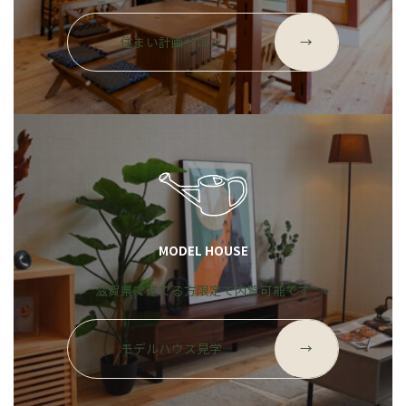
グ
ル
住まい計画サロン
→
ー
プ
リ
ン
ク
MODEL HOUSE
滋賀県で建てる方限定で内覧可能です
グ
ル
モデルハウス見学
→
ー
プ
リ