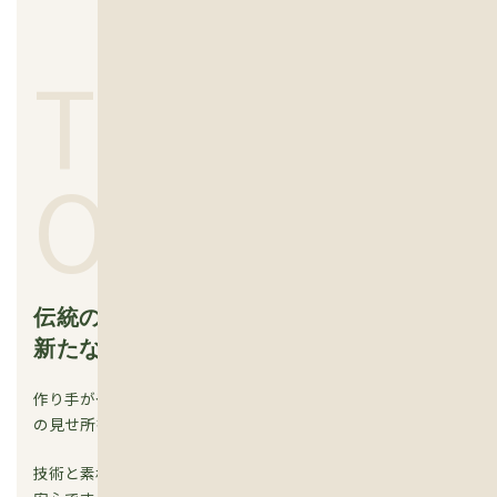
TRADITI
ON
伝統の技術を守りながら
新たな技術を取り入れます
作り手がやりがいを感じられるよう木造建築を担う大工の腕
の見せ所を作り、伝統技術の継承に貢献します。
技術と素材が地域にあり続ければ建てた後のメンテナンスも