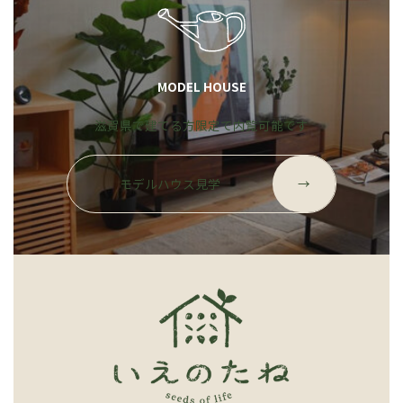
MODEL HOUSE
滋賀県で建てる方限定で内覧可能です
グ
ル
モデルハウス見学
→
ー
プ
リ
ン
ク