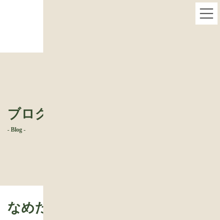
コ
ナ
なめたらいかんぜよ中国
ン
ビ
テ
ゲ
ン
ー
ツ
シ
へ
ョ
ス
ン
キ
に
ッ
移
プ
動
ブログ
- Blog -
なめたらいかんぜよ中国