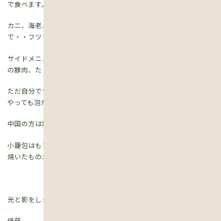
で食べます。
カニ、海老、貝・・おかわいそうに全て生きたまま沸騰しただし
で・・フツフツ・・。
サイドメニューにはナマコ、あわび、羊肉、牛肉、猪肉という名
の豚肉、たくさんのきのこ類と野菜・・。
ただ自分でサーバーから入れる生ビールの飲み放題だけは、何度
やっても泡だらけであきらめました。
中国の方は熱いものが好き。
小籠包はもちろんのこと、屋台のイカ焼きですら、あっつあつに
焼いたものが出てきました。
光と影をしっかり見聞すること・・に関してはまた次回。
伊藤