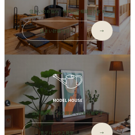
住まいのお悩み「無料」で相談できます
グ
ル
住まい計画サロン
→
ー
プ
リ
ン
ク
MODEL HOUSE
滋賀県で建てる方限定で内覧可能です
グ
ル
モデルハウス見学
→