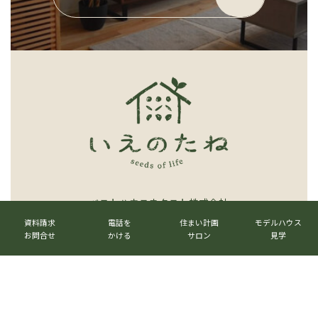
ー
プ
リ
ン
ク
ベストハウスネクスト株式会社
カ
カ
カ
カ
ラ
ラ
ラ
ラ
資料請求
電話を
住まい計画
モデルハウス
〒520-3017 滋賀県栗東市六地蔵1023番地
ム
ム
ム
ム
お問合せ
かける
サロン
見学
TEL.
077-516-7555
リ
リ
リ
リ
ン
ン
ン
ン
グ
ク
ク
ク
ク
ル
メールマガジン
→
ー