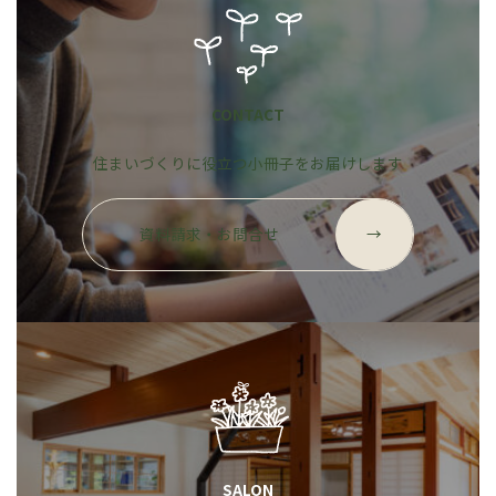
CONTACT
住まいづくりに役立つ小冊子をお届けします
グ
ル
資料請求・お問合せ
→
ー
プ
リ
ン
ク
SALON