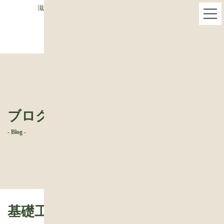
コ
ナ
滋賀県栗東市で木の家専門・ベストハウスネクスト
ン
ビ
テ
ゲ
ン
ー
ツ
シ
へ
ョ
ス
ン
キ
に
ッ
移
プ
動
ブログ
- Blog -
基礎工事が完了！