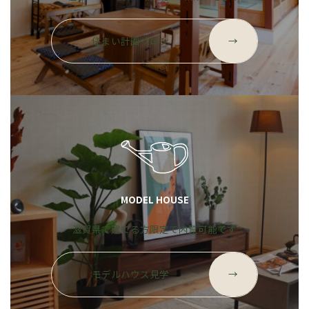
グ
ル
住まい計画サロン
→
ー
プ
リ
ン
ク
MODEL HOUSE
滋賀県で建てる方限定で内覧可能です
グ
ル
モデルハウス見学
→
ー
プ