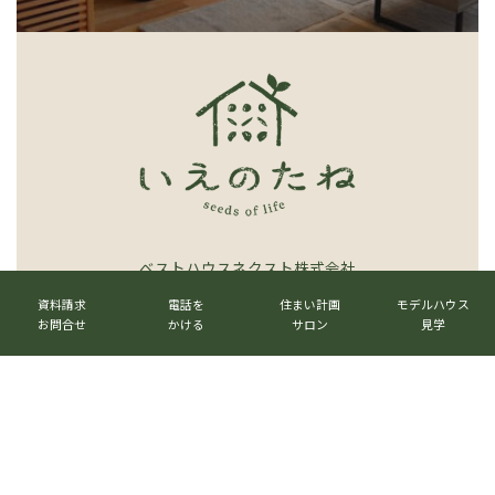
リ
ン
ク
ベストハウスネクスト株式会社
カ
カ
カ
カ
ラ
ラ
ラ
ラ
〒520-3017 滋賀県栗東市六地蔵1023番地
資料請求
電話を
住まい計画
モデルハウス
ム
ム
ム
ム
お問合せ
かける
サロン
見学
TEL.
077-516-7555
リ
リ
リ
リ
ン
ン
ン
ン
グ
ク
ク
ク
ク
ル
メールマガジン
→
ー
プ
リ
グ
ン