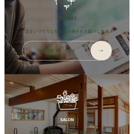
CONTACT
住まいづくりに役立つ小冊子をお届けします
グ
ル
資料請求・お問合せ
→
ー
プ
リ
ン
ク
SALON
住まいのお悩み「無料」で相談できます