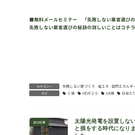
■無料メールセミナー 「失敗しない業者選び
失敗しない業者選びの秘訣の詳しいことはコチラ
失敗しない家づくり
省エネ
自然エネルギ
カテゴリー
Ｃ値
HEAT２０
UA値
日当た
タグ
太陽光発電を設置しな
前の記事
と損をする時代になり