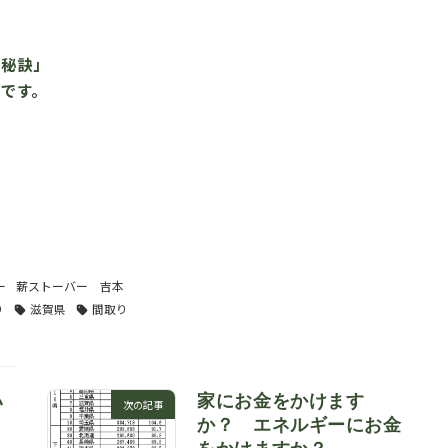
の秘訣」
です。
ー
薪ストーバー 吉本
り
滋賀県
間取り
家にお金をかけます
い
次の記事
か？ エネルギーにお金
ま