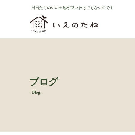
コ
ナ
日当たりのいい土地が良いわけでもないのです
ン
ビ
テ
ゲ
ン
ー
ツ
シ
へ
ョ
ス
ン
キ
に
ッ
移
プ
動
ブログ
- Blog -