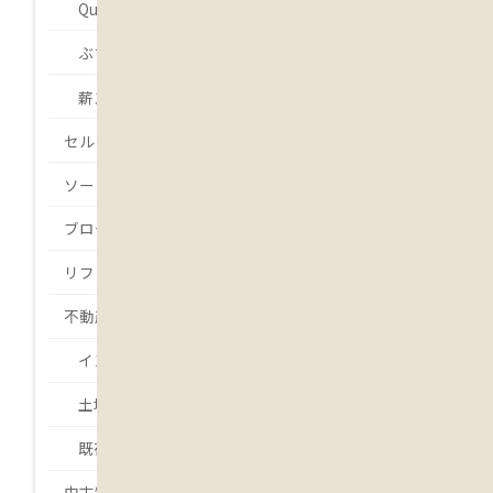
Que será será.
ぶちょーの・・・
薪ストーバー 吉本
セルフビルド
ソーラー発電
ブログ
リフォーム
不動産
インスペクション
土地
既存住宅状況調査
中古物件・中古住宅