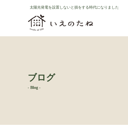
コ
ナ
太陽光発電を設置しないと損をする時代になりました
ン
ビ
テ
ゲ
ン
ー
ツ
シ
へ
ョ
ス
ン
キ
に
ッ
移
プ
動
ブログ
- Blog -