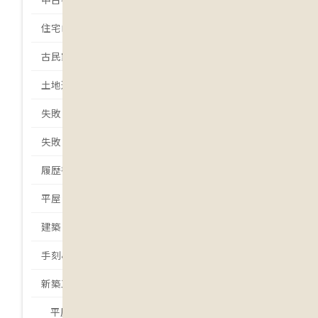
住宅ローン
古民家
土地選び
失敗しない土地選び
失敗しない家づくり
履歴書
平屋
建築日誌
手刻みの家
新築工事
平屋