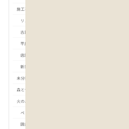
施工事例
リノベーション・リフォーム
古民家再生
平屋
店舗
新築
未分類
森とつながる
火のある暮らし
ペレットストーブ
囲炉裏