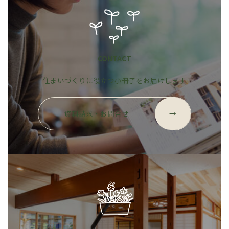
CONTACT
住まいづくりに役立つ小冊子をお届けします
グ
ル
資料請求・お問合せ
→
ー
プ
リ
ン
ク