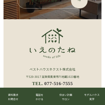
モデルハウス見学
→
ー
プ
リ
ン
ク
ベストハウスネクスト株式会社
〒520-3017 滋賀県栗東市六地蔵1023番地
TEL.
077-516-7555
カ
カ
カ
カ
グ
ラ
ラ
ラ
ラ
資料請求
電話を
住まい計画
モデルハウス
ル
メールマガジン
→
ム
ム
ム
ム
お問合せ
かける
サロン
見学
ー
リ
リ
リ
リ