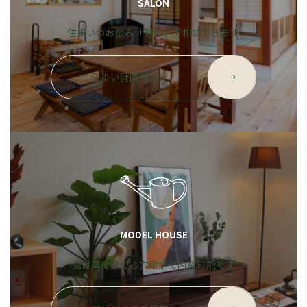
SALON
住まいのお悩み「無料」で相談できます
グ
ル
住まい計画サロン
→
ー
プ
リ
ン
ク
MODEL HOUSE
滋賀県で建てる方限定で内覧可能です
グ
ル