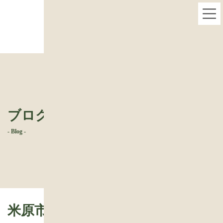
コ
ナ
米原市 宿場町 古民家改修 報告22-キッチン2
ン
ビ
テ
ゲ
ン
ー
ツ
シ
へ
ョ
ス
ン
キ
に
ッ
移
プ
動
ブログ
- Blog -
米原市 宿場町 古民家改修 報告