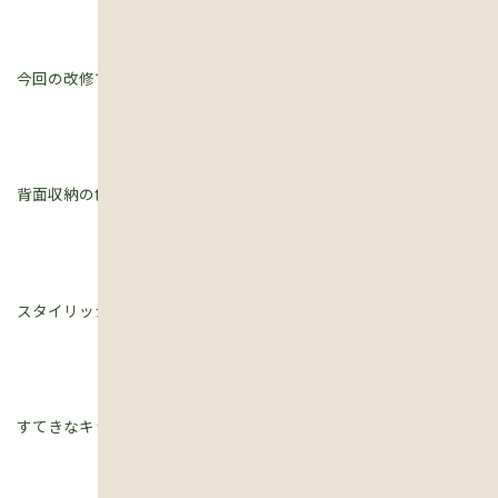
今回の改修で引き戸はなくなりましたが、
背面収納の色合いは、鴨居の弁柄との相性も◎。
スタイリッシュななかに、いにしえの味わいも感じられる、
すてきなキッチンになりました。