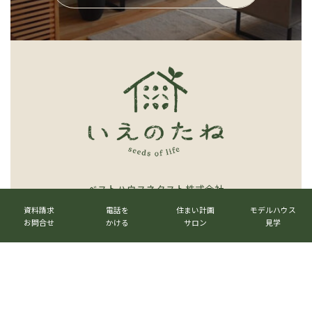
プ
リ
ン
ク
ベストハウスネクスト株式会社
カ
カ
カ
カ
ラ
ラ
ラ
ラ
資料請求
電話を
住まい計画
モデルハウス
〒520-3017 滋賀県栗東市六地蔵1023番地
ム
ム
ム
ム
お問合せ
かける
サロン
見学
TEL.
077-516-7555
リ
リ
リ
リ
ン
ン
ン
ン
グ
ク
ク
ク
ク
ル
メールマガジン
→
ー
プ