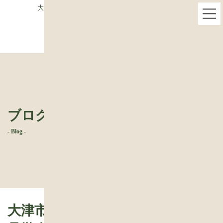
コ
ナ
大津市桐生「茅葺の家」耐震改修見学会を行います
ン
ビ
テ
ゲ
ン
ー
ツ
シ
へ
ョ
ス
ン
キ
に
ッ
移
プ
動
ブログ
- Blog -
大津市桐生「茅葺の家」耐震改修