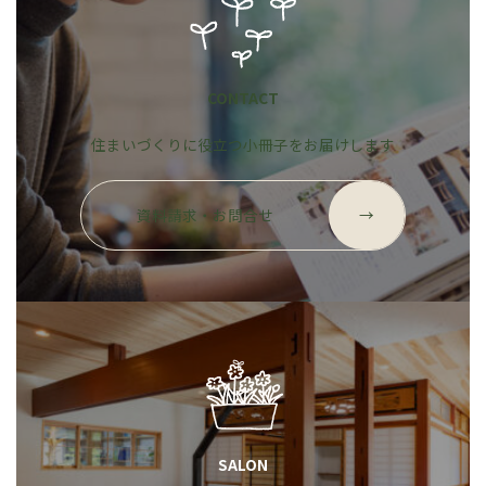
CONTACT
住まいづくりに役立つ小冊子をお届けします
グ
ル
資料請求・お問合せ
→
ー
プ
リ
ン
ク
SALON