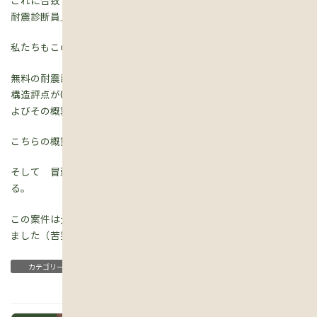
これに合致していたら、滋賀県に登録している「滋賀県木造住宅
耐震診断員」が無料で耐震診断を実施します。
私たちもこの「滋賀県木造住宅耐震診断員」のひとり。
無料の耐震診断をおこなったあとに倒壊する可能性が高い（上部
構造評点が0.7未満）と判定された場合、補強するための補強案お
よびその概算費用を算定します。
こちらの概算費用も無料なので安心ですね。
そして 冒頭の耐震評点0.7以上の計画を行い補助金が受けられ
る。
この案件は大津市ですが申請枠はわずか3件。 当日殺到しており
ました（苦笑）
イベント
お知らせ
カテゴリー