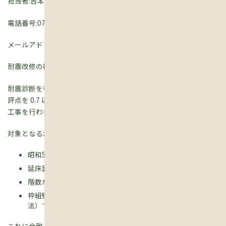
担当者:吉本智
電話番号:077-552-6955
メールアドレス:kinoie@besthouse.cc
耐震改修の補助金をもらうためには。。。
耐震診断を行い、上部構造評点が 0.7 未満と診断された木造住宅の
評点を 0.7 以上に改修する
工事を行わなければなりません。
対象となる木造住宅は・・・
昭和56年5月31日以前に着工され、完成している。
延床面積の1/2以上が住宅として使われている。
階数が2階以下、延床面積が300m2以下である。
枠組壁工法、丸太組工法および大臣認定工法（プレハブ工
法）でない。等