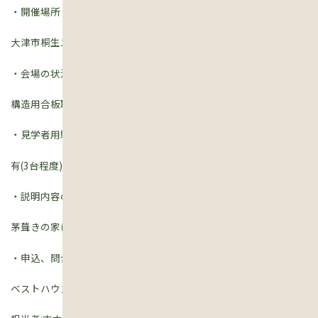
・開催場所
大津市桐生二丁目
・会場の状況
構造用合板取付施行中
・見学者用駐車場
有(3台程度)
・説明内容の趣旨
茅葺きの家における耐震改修工法等
・申込、問合せ先
ベストハウスネクスト株式会社