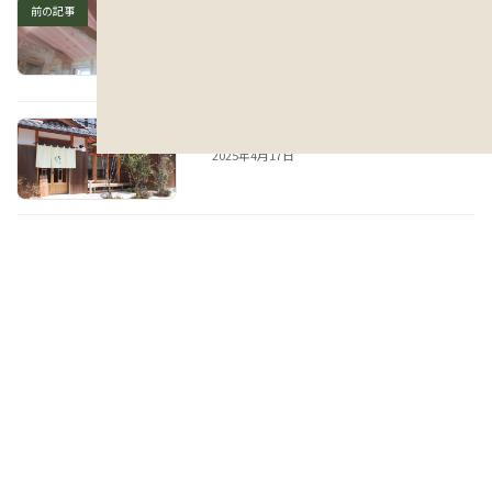
栗東市 最新と伝統がとけあう 長
前の記事
期優良住宅 新築工事⑬内部の断
熱
2024年12月14日
ショールーム 開設しました！
次の記事
2025年4月17日