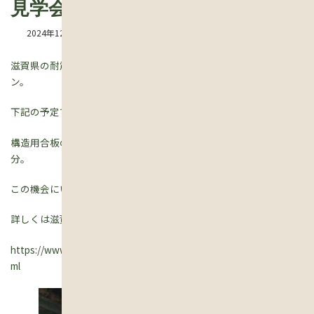
見学会を行います
2024年12月16日
滋賀県の耐震補助金を頂き 施工している茅葺の家リノベーショ
ン。
下記の予定で見学会を行います。
構造用合板の施工中の現場なのでナカナカ見ることができない部
分。
この機会にいかがですか？
詳しくは滋賀県のホームページかまたは下記をご参考に。
https://www.pref.shiga.lg.jp/ippan/kendoseibi/zyuutaku/19326.ht
ml