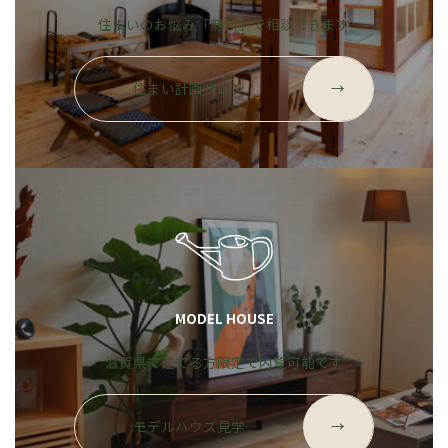
住まいのお悩み「無料」で相談できます
グ
ル
住まい計画サロン
→
ー
プ
リ
ン
ク
MODEL HOUSE
滋賀県で建てる方限定で内覧可能です
グ
ル
モデルハウス見学
→
ー