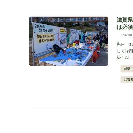
滋賀
は必
2022
先日 わ
しては耐
級１以上
新築
滋賀