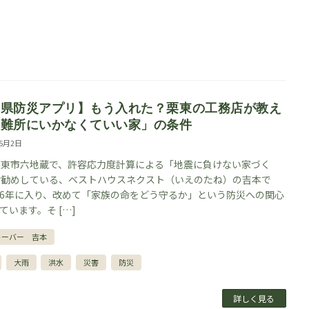
賀県防災アプリ】もう入れた？栗東の工務店が教え
避難所にいかなくていい家」の条件
年5月2日
栗東市六地蔵で、許容応力度計算による「地震に負けない家づく
お勧めしている、ベストハウスネクスト（いえのたね）の吉本で
026年に入り、改めて「家族の命をどう守るか」という防災への関心
ています。そ […]
トーバー 吉本
大雨
洪水
災害
防災
詳しく見る