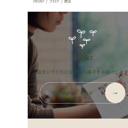
FRONT
ブログ
防災
CONTACT
住まいづくりに役立つ小冊子をお届けしま
グ
ル
資料請求・お問合せ
→
ー
プ
リ
ン
ク