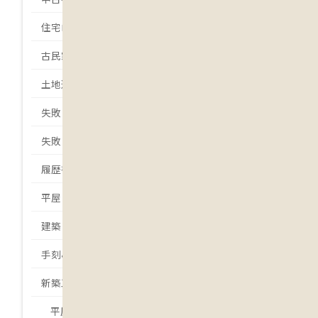
住宅ローン
古民家
土地選び
失敗しない土地選び
失敗しない家づくり
履歴書
平屋
建築日誌
手刻みの家
新築工事
平屋