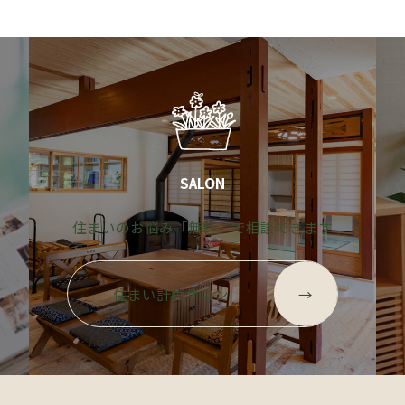
SALON
す
住まいのお悩み「無料」で相談できます
グ
グ
ル
ル
住まい計画サロン
→
ー
ー
プ
プ
リ
リ
ン
ン
ク
ク