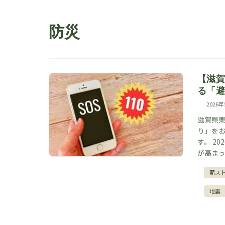
防災
【滋
る「
2026
滋賀県
り」を
す。 2
が高まっ
薪ス
地震