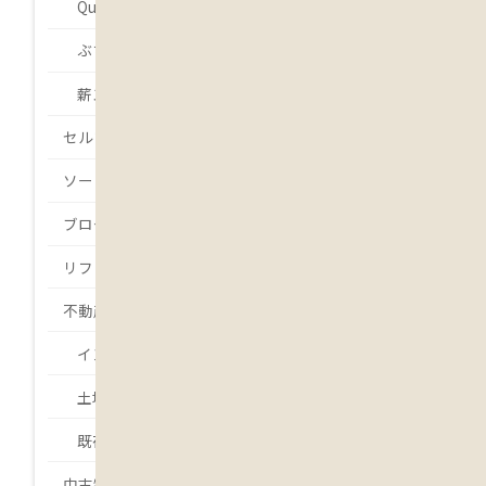
Que será será.
ぶちょーの・・・
薪ストーバー 吉本
セルフビルド
ソーラー発電
ブログ
リフォーム
不動産
インスペクション
土地
既存住宅状況調査
中古物件・中古住宅