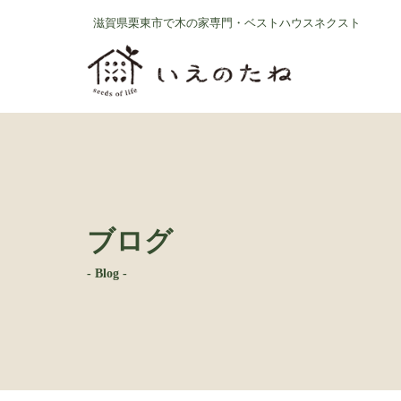
コ
ナ
滋賀県栗東市で木の家専門・ベストハウスネクスト
ン
ビ
テ
ゲ
ン
ー
ツ
シ
へ
ョ
ス
ン
キ
に
ッ
移
プ
動
ブログ
- Blog -