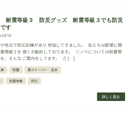
県 耐震等級３ 防災グッズ 耐震等級３でも防災
須です
年11月7日
が地元で防災訓練があり 参加してきました。 私たちは新築に関
震等級３を 強くお勧めしております。 リノベについては耐震等
を、そんな ご案内をしてます。 さ […]
工事
耐震
薪ストーバー 吉本
県
耐震等級
防災
詳しく見る