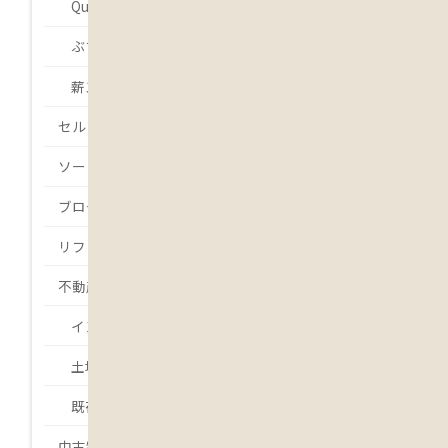
Que será será.
ぶちょーの・・・
薪ストーバー 吉本
セルフビルド
ソーラー発電
ブログ
リフォーム
不動産
インスペクション
土地
既存住宅状況調査
中古物件・中古住宅