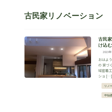
古民家リノベーション
古民家
け込
2023
おはよう
の 家づ
域密着工
ショ […
リノ
中仙