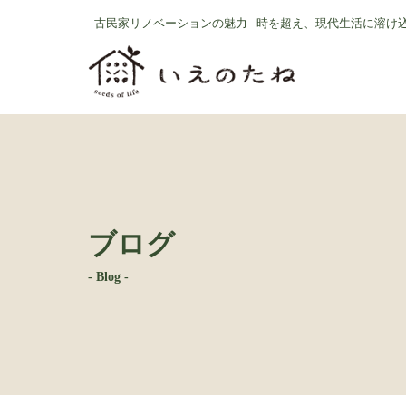
コ
ナ
古民家リノベーションの魅力 - 時を超え、現代生活に溶け
ン
ビ
テ
ゲ
ン
ー
ツ
シ
へ
ョ
ス
ン
キ
に
ッ
移
プ
動
ブログ
- Blog -