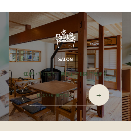
SALON
す
住まいのお悩み「無料」で相談できます
グ
グ
ル
ル
住まい計画サロン
→
ー
ー
プ
プ
リ
リ
ン
ン
ク
ク