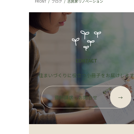
FRONT
ブログ
古民家リノベーション
CONTACT
住まいづくりに役立つ小冊子をお届けしま
グ
ル
資料請求・お問合せ
→
ー
プ
リ
ン
ク