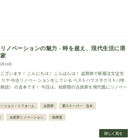
リノベーションの魅力 - 時を超え、現代生活に溶
む家
年5月16日
ございます！ こんにちは！ こんばんは！ 滋賀県で新築注文住宅
くりや 中古リノベー ションをしている ベストハウスネクスト/ (地
務店） の吉本です！ 今日は、柏原宿の古民家を現代風にリノベー
]
ベーション・リフォーム
古民家
薪ストーバー 吉本
道
古民家リノベーション
柏原宿
詳しく見る