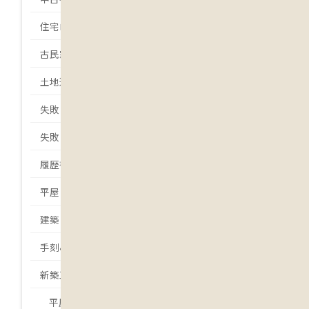
住宅ローン
古民家
土地選び
失敗しない土地選び
失敗しない家づくり
履歴書
平屋
建築日誌
手刻みの家
新築工事
平屋