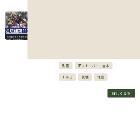
違反建築 トルコ 地震で倒壊
2023年2月13日
滋賀県で新築注文住宅の 家づくりや 中古リノベ
ー ションをしている ベスト ハウスネクスト/
(地域密着工務店） の吉本です！ トルコの地震
建物の倒壊が酷いですね。 同じ 地震国なの
に・・・ […]
耐震
薪ストーバー 吉本
トルコ
倒壊
地震
詳しく見る