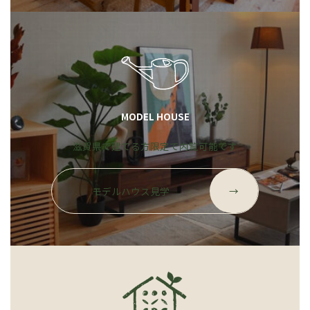
ン
ク
MODEL HOUSE
滋賀県で建てる方限定で内覧可能です
グ
ル
モデルハウス見学
→
ー
プ
リ
ン
ク