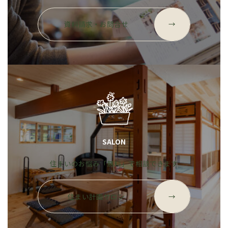
グ
ル
資料請求・お問合せ
→
ー
プ
リ
ン
ク
SALON
住まいのお悩み「無料」で相談できます
グ
ル
住まい計画サロン
→
ー
プ
リ