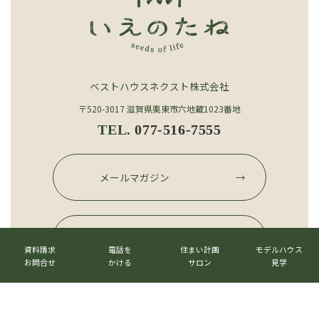
ベストハウスネクスト株式会社
〒520-3017 滋賀県栗東市六地蔵1023番地
TEL.
077-516-7555
グ
ル
メールマガジン
→
ー
プ
リ
グ
ン
カ
カ
カ
カ
ル
公式LINE
→
ク
ラ
ラ
ラ
ラ
ー
資料請求
電話を
住まい計画
モデルハウス
ム
ム
ム
ム
お問合せ
かける
サロン
見学
プ
リ
リ
リ
リ
リ
ン
ン
ン
ン
ン
ク
ク
ク
ク
ク