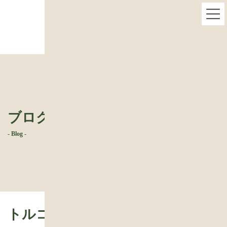
コ
ナ
違反建築 トルコ 地震で倒壊
ン
ビ
テ
ゲ
ン
ー
ツ
シ
へ
ョ
ス
ン
キ
に
ッ
移
プ
動
ブログ
- Blog -
トルコ