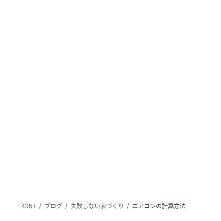
FRONT
ブログ
失敗しない家づくり
エアコンの計算方法