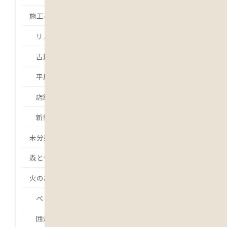
施工事例
リノベーション・リフォーム
古民家再生
平屋
店舗
新築
未分類
森とつながる
火のある暮らし
ペレットストーブ
囲炉裏