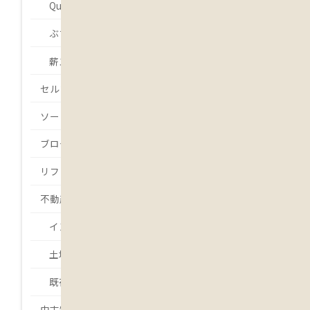
Que será será.
ぶちょーの・・・
薪ストーバー 吉本
セルフビルド
ソーラー発電
ブログ
リフォーム
不動産
インスペクション
土地
既存住宅状況調査
中古物件・中古住宅