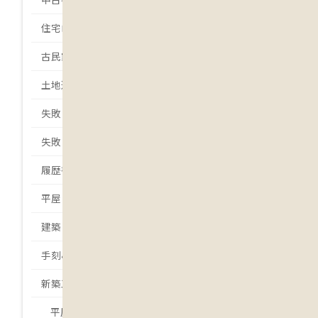
住宅ローン
古民家
土地選び
失敗しない土地選び
失敗しない家づくり
履歴書
平屋
建築日誌
手刻みの家
新築工事
平屋