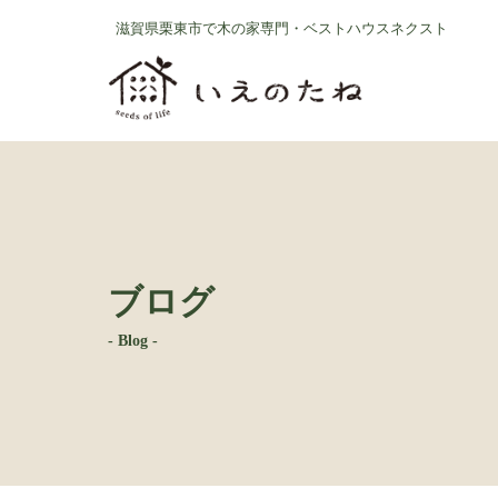
コ
ナ
滋賀県栗東市で木の家専門・ベストハウスネクスト
ン
ビ
テ
ゲ
ン
ー
ツ
シ
へ
ョ
ス
ン
キ
に
ッ
移
プ
動
ブログ
- Blog -