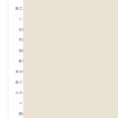
施工事例
リノベーション・リフォーム
古民家再生
平屋
店舗
新築
未分類
森とつながる
火のある暮らし
ペレットストーブ
囲炉裏