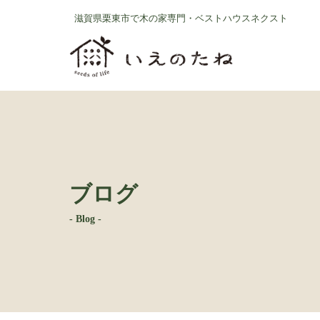
コ
ナ
滋賀県栗東市で木の家専門・ベストハウスネクスト
ン
ビ
テ
ゲ
ン
ー
ツ
シ
へ
ョ
ス
ン
キ
に
ッ
移
プ
動
ブログ
- Blog -