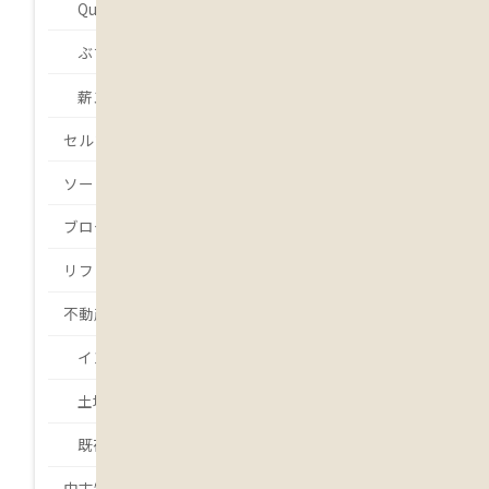
Que será será.
ぶちょーの・・・
薪ストーバー 吉本
セルフビルド
ソーラー発電
ブログ
リフォーム
不動産
インスペクション
土地
既存住宅状況調査
中古物件・中古住宅