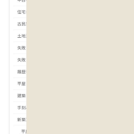
住宅ローン
古民家
土地選び
失敗しない土地選び
失敗しない家づくり
履歴書
平屋
建築日誌
手刻みの家
新築工事
平屋