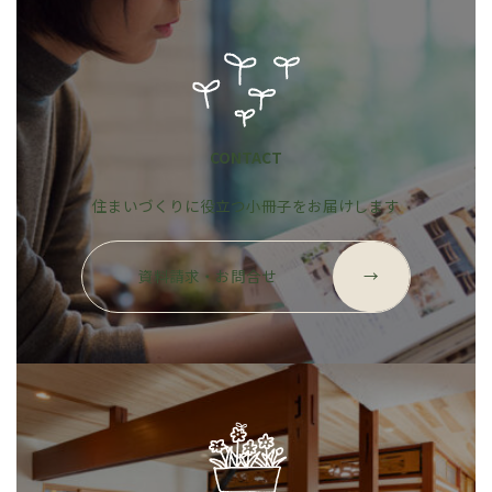
CONTACT
住まいづくりに役立つ小冊子をお届けします
グ
ル
資料請求・お問合せ
→
ー
プ
リ
ン
ク