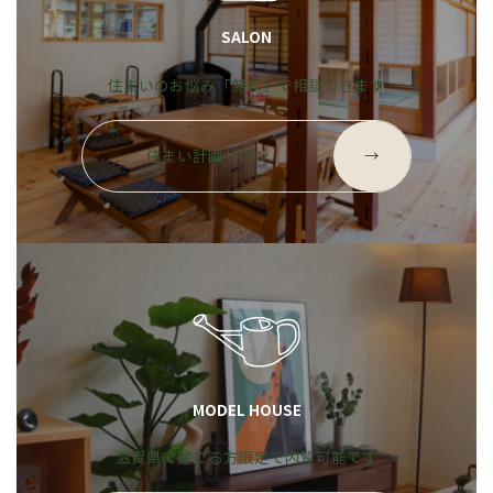
SALON
住まいのお悩み「無料」で相談できます
グ
ル
住まい計画サロン
→
ー
プ
リ
ン
ク
MODEL HOUSE
滋賀県で建てる方限定で内覧可能です