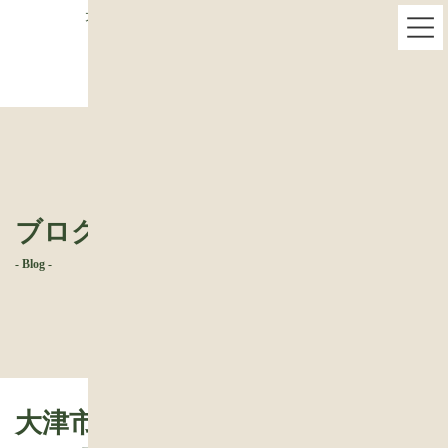
コ
ナ
大津市 緑の中の平屋新築 報告31-お引き渡し
ン
ビ
テ
ゲ
ン
ー
ツ
シ
へ
ョ
ス
ン
キ
に
ッ
移
プ
動
ブログ
- Blog -
大津市 緑の中の平屋新築 報告