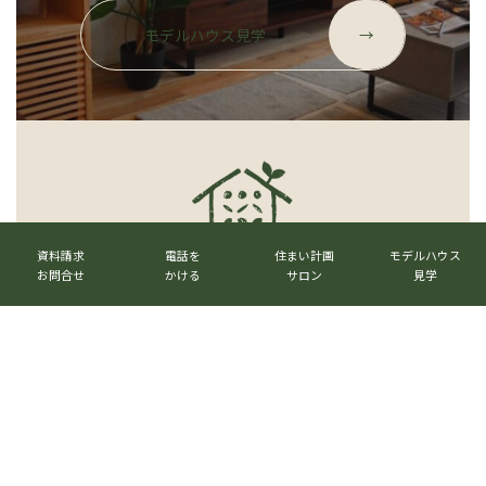
グ
ル
モデルハウス見学
→
ー
プ
リ
ン
ク
カ
カ
カ
カ
ラ
ラ
ラ
ラ
資料請求
電話を
住まい計画
モデルハウス
ム
ム
ム
ム
お問合せ
かける
サロン
見学
リ
リ
リ
リ
ン
ン
ン
ン
ク
ク
ク
ク
ベストハウスネクスト株式会社
〒520-3017 滋賀県栗東市六地蔵1023番地
TEL.
077-516-7555
グ