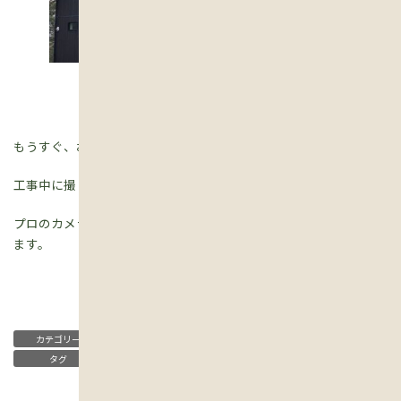
もうすぐ、お住まいになった状態での写真撮影があります。
工事中に撮り忘れてしまった部分も、
プロのカメラマンさん撮影の写真とともにご紹介できればと思い
ます。
建築日誌
カテゴリー
タグ
草津，大津，栗東，守山，新築，リフォーム，注文住宅