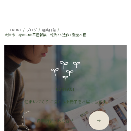
FRONT
ブログ
建築日誌
大津市 緑の中の平屋新築 報告22-造作1 壁面本棚
CONTACT
住まいづくりに役立つ小冊子をお届けします
グ
ル
資料請求・お問合せ
→
ー