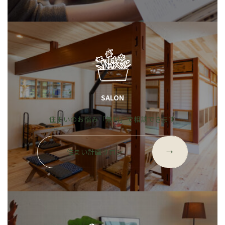
プ
リ
ン
ク
SALON
住まいのお悩み「無料」で相談できます
グ
ル
住まい計画サロン
→
ー
プ
リ
ン
ク