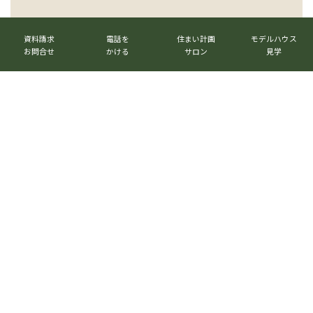
カ
カ
カ
カ
ベストハウスネクスト株式会社
ラ
ラ
ラ
ラ
資料請求
電話を
住まい計画
モデルハウス
〒520-3017 滋賀県栗東市六地蔵1023番地
ム
ム
ム
ム
お問合せ
かける
サロン
見学
リ
リ
リ
リ
TEL.
077-516-7555
ン
ン
ン
ン
ク
ク
ク
ク
グ
ル
メールマガジン
→
ー
プ
リ
グ
ン
ル
公式LINE
→
ク
ー
プ
リ
ン
ク