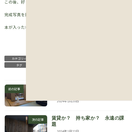
この後、好きな高さに付けられる可動棚を入れましたが、
完成写真を撮り忘れました。
本が入った状態で、後日掲載したいと思います。
建築日誌
カテゴリー
タグ
草津，大津，栗東，守山，新築，リフォーム，注文住宅
栗東市 古民家リノベ 古民家再
前の記事
生が始まるよ
2024年1月20日
賃貸か？ 持ち家か？ 永遠の課
次の記事
題
2024年1月22日