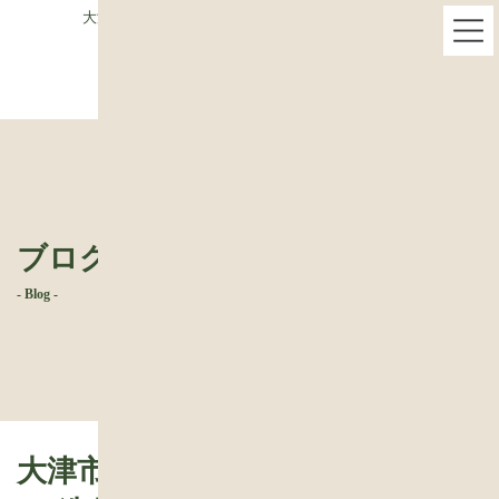
コ
ナ
大津市 緑の中の平屋新築 報告22-造作1 壁面本棚
ン
ビ
テ
ゲ
ン
ー
ツ
シ
へ
ョ
ス
ン
キ
に
ッ
移
プ
動
ブログ
- Blog -
大津市 緑の中の平屋新築 報告