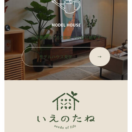
MODEL HOUSE
滋賀県で建てる方限定で内覧可能です
グ
ル
モデルハウス見学
→
ー
プ
リ
ン
ク