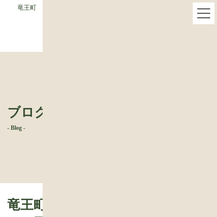
コ
ナ
竜王町 平屋の新築 地縄張り 平屋の新築で地縄張りを施工
ン
ビ
テ
ゲ
ン
ー
ツ
シ
へ
ョ
ス
ン
キ
に
ッ
移
プ
動
ブログ
- Blog -
竜王町 平屋の新築 地縄張