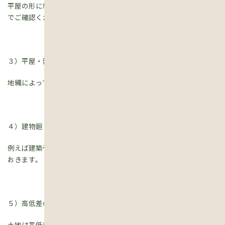
平屋の形に縄を張っていきますので角が９０度であることも目視
でご確認ください。
３）平屋・建物のサイズ
地縄によって表された平屋のサイズが設計書通りか確かめます。
４）建物廻りのチェック
例えば建築予定地に、既存の木や石などかぶってこないか？見て
おきます。
５）高低差のこと
土地は高低差が多少なりともあります。