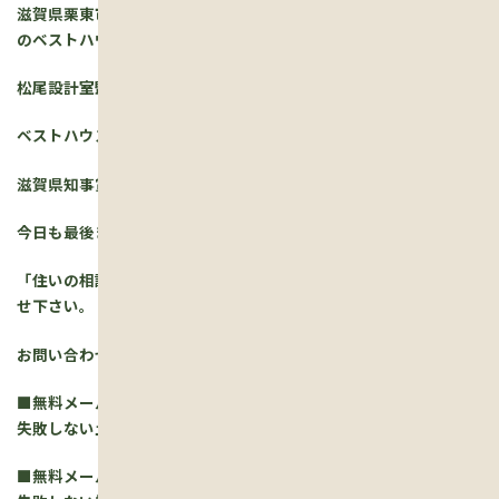
滋賀県栗東市市、注文住宅＆省エネ・快適・健康リフォーム工事
のベストハウスネクストでした。
松尾設計室監修の住まいを建てています。
ベストハウスネクストは、ZEHビルダーです
滋賀県知事賞・建築士会会長賞を受賞しました。
今日も最後までお読みいただき、ありがとうございます♪
「住いの相談」はいつでも行っていますので、お気軽にお問い合わ
せ下さい。
お問い合わせはコチラです。
■無料メールセミナー 「失敗しない土地選びの秘訣」
失敗しない土地選びの秘訣の詳しいことはコチラです。
■無料メールセミナー 「失敗しない業者選びの秘訣」