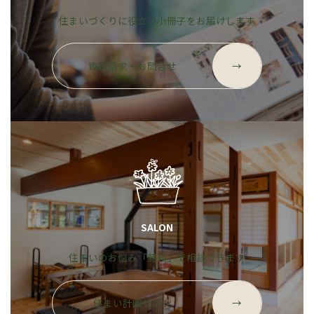
住まいづくりに役立つ小冊子をお届けします
グ
ル
資料請求・お問合せ
→
ー
プ
リ
ン
ク
SALON
住まいのお悩み「無料」で相談できます
グ
ル
住まい計画サロン
→