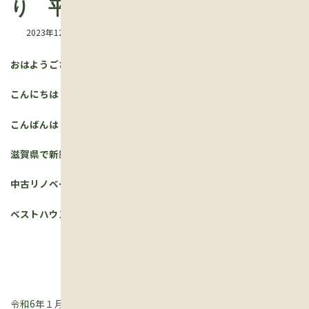
り 平屋の新築で地縄張りを施工
2023年12月22日
おはようございます！
こんにちは！
こんばんは！
滋賀県で新築注文住宅の 家づくりや
中古リノベー ションをしている
ベストハウスネクスト/ (地域密着工務店） の吉本です！
令和6年１月から施工します 竜王の平屋新築工事。