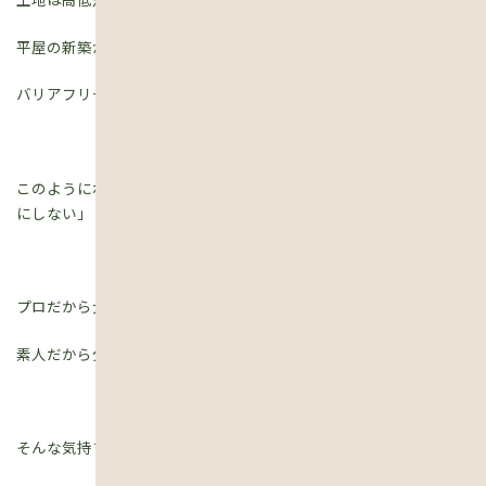
平屋の新築が建った時廻りの土地との高低差はどうか？
バリアフリーの観点からもよく考察してみてください。
このようにポイントは色々ありますが一番大切なことは「お任せ
にしない」ということ。
プロだから大丈夫だろう。
素人だから分からない。
そんな気持ちで進むと後々問題になる事もあります。