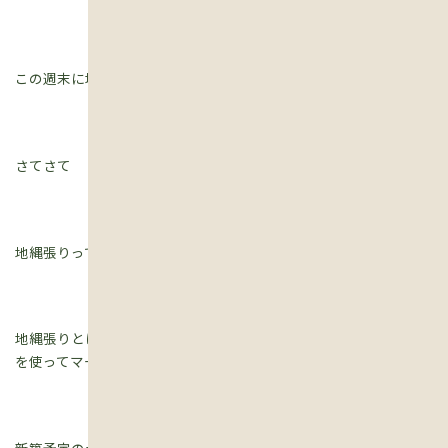
この週末に地縄張りを行ってきます。
さてさて
地縄張りってなんですの？ということですが。。。。。
地縄張りとは、新築を建てる時に建物の配置と大きさを地面に縄
を使ってマーキングすることです。