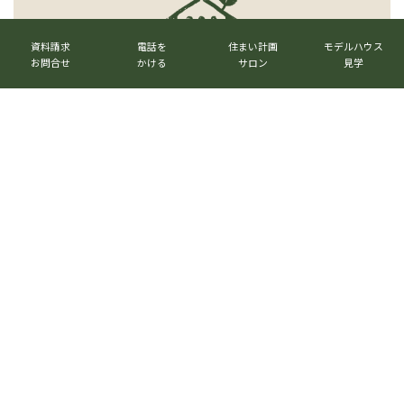
カ
カ
カ
カ
ラ
ラ
ラ
ラ
資料請求
電話を
住まい計画
モデルハウス
ム
ム
ム
ム
お問合せ
かける
サロン
見学
リ
リ
リ
リ
ン
ン
ン
ン
ク
ク
ク
ク
ベストハウスネクスト株式会社
〒520-3017 滋賀県栗東市六地蔵1023番地
TEL.
077-516-7555
グ
ル
メールマガジン
→
ー
プ
リ
グ
ン
ル
公式LINE
→
ク
ー
プ
リ