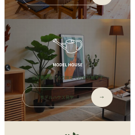
ー
プ
リ
ン
ク
MODEL HOUSE
滋賀県で建てる方限定で内覧可能です
グ
ル
モデルハウス見学
→
ー
プ
リ
ン
ク