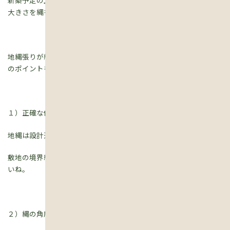
新築予定の土地に、今回は平屋ですが新築計画に基づいた位置と
大きさを縄を張ってしめします。
地縄張りが終わった後、お施主様が確認していただくのですがそ
のポイントをいくつか書いてみますね。
１）正確な位置
地縄は設計通り正確に張っていきます。
敷地の境界線は既存建物の距離を確認して想定通りか見てくださ
いね。
２）縄の角度等