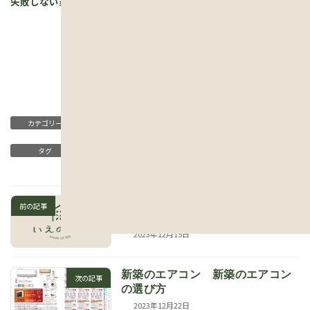
失敗しない業者選びの秘訣の詳しいことはコチラです。
失敗しない土地選び
失敗しない家づくり
平屋
カテゴリー
新築工事
薪ストーバー 吉本
タグ
住宅価格が高い
地縄張り
平屋
新築
竜王
断熱等級７や耐震等級３は何のた
前の記事
めにするの？
2023年12月15日
新築のエアコン 新築のエアコン
次の記事
の選び方
2023年12月22日