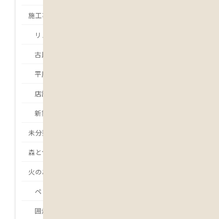
施工事例
リノベーション・リフォーム
古民家再生
平屋
店舗
新築
未分類
森とつながる
火のある暮らし
ペレットストーブ
囲炉裏