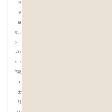
Que será será.
ぶちょーの・・・
薪ストーバー 吉本
セルフビルド
ソーラー発電
ブログ
リフォーム
不動産
インスペクション
土地
既存住宅状況調査
中古物件・中古住宅