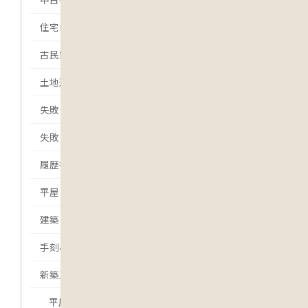
住宅ローン
古民家
土地選び
失敗しない土地選び
失敗しない家づくり
履歴書
平屋
建築日誌
手刻みの家
新築工事
平屋