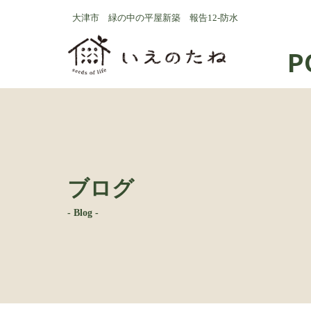
コ
ナ
大津市 緑の中の平屋新築 報告12-防水
ン
ビ
テ
ゲ
P
ン
ー
ツ
シ
へ
ョ
ス
ン
キ
に
ッ
移
プ
動
ブログ
- Blog -