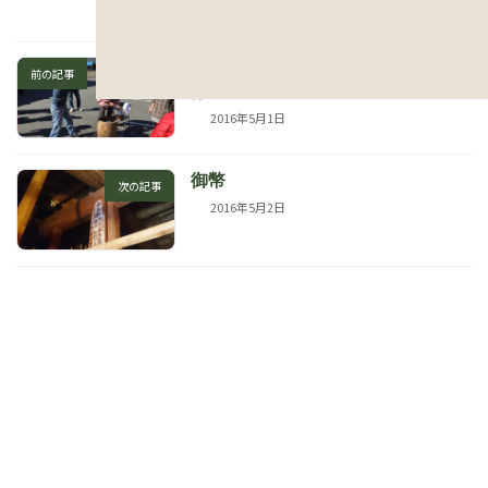
住まいづくりで大切なコト まず
前の記事
は・・・
2016年5月1日
御幣
次の記事
2016年5月2日