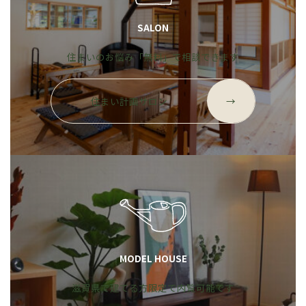
SALON
住まいのお悩み「無料」で相談できます
グ
ル
住まい計画サロン
→
ー
プ
リ
ン
ク
MODEL HOUSE
滋賀県で建てる方限定で内覧可能です