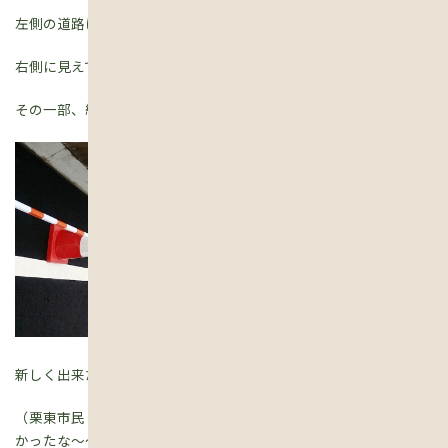
左側の道路は名神高速。
右側に見えてるのが新しく出来た
栗東水口道路
。
その一部、約２kmを、小雨の中歩きました。
新しく出来たICの名前は、
栗東湖南
。
（栗東市民としては、
栗東東ジャンクション
の方がなんとなく良
かったな～～～）