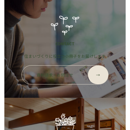
CONTACT
住まいづくりに役立つ小冊子をお届けします
グ
ル
資料請求・お問合せ
→
ー
プ
リ
ン
ク