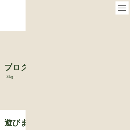
コ
ナ
遊びまくり～✌
ン
ビ
テ
ゲ
ン
ー
ツ
シ
へ
ョ
ス
ン
キ
に
ッ
移
プ
動
ブログ
- Blog -
遊びまくり～✌