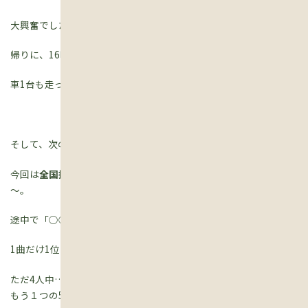
大興奮でした?
帰りに、16時に開通した
栗東水口道路
を走ってみました?
車1台も走ってないし、道はキレイだし、楽しかった～～ 😀
そして、次の日はカラオケに?
今回は
全国採点GP
というのに、得意な3曲だけ参加してみました
～。
途中で「○○人抜き～」と表示されるのが面白い‼
1曲だけ1位とれました～～～?
ただ4人中…。ハハハ～～～?
もう１つの531人中11位の方が嬉しかったりして?