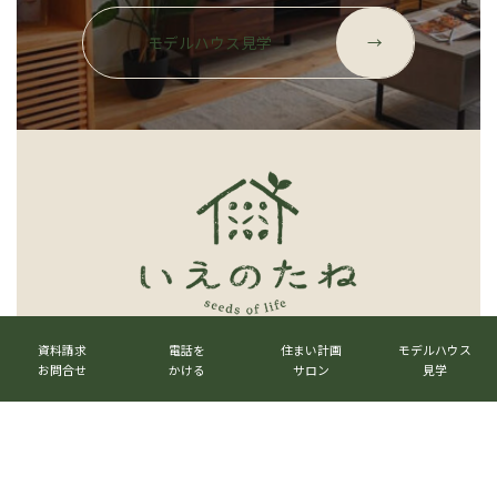
グ
ル
モデルハウス見学
→
ー
プ
リ
ン
ク
カ
カ
カ
カ
ラ
ラ
ラ
ラ
資料請求
電話を
住まい計画
モデルハウス
ベストハウスネクスト株式会社
ム
ム
ム
ム
お問合せ
かける
サロン
見学
リ
リ
リ
リ
〒520-3017 滋賀県栗東市六地蔵1023番地
ン
ン
ン
ン
TEL.
077-516-7555
ク
ク
ク
ク
グ