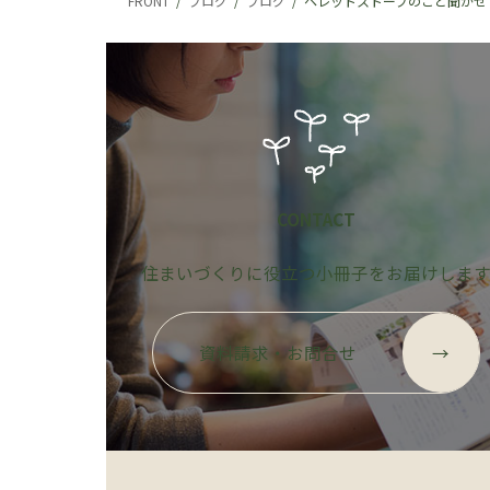
FRONT
ブログ
ブログ
ペレットストーブのこと聞かせ
CONTACT
住まいづくりに役立つ小冊子をお届けしま
グ
ル
資料請求・お問合せ
→
ー
プ
リ
ン
ク