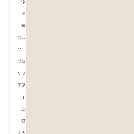
Que será será.
ぶちょーの・・・
薪ストーバー 吉本
セルフビルド
ソーラー発電
ブログ
リフォーム
不動産
インスペクション
土地
既存住宅状況調査
中古物件・中古住宅