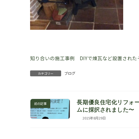
知り合いの施工事例 DIYで煉瓦など設置された
ブログ
カテゴリー
長期優良住宅化リフォ
前の記事
ムに採択されました〜
2015年8月29日