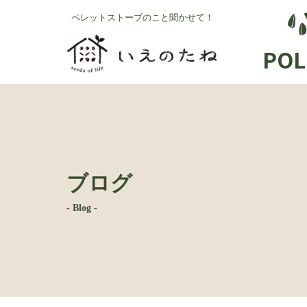
コ
ナ
ペレットストーブのこと聞かせて！
ン
ビ
テ
ゲ
POL
ン
ー
ツ
シ
へ
ョ
ス
ン
キ
に
ッ
移
プ
動
ブログ
- Blog -