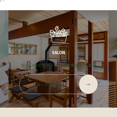
て！
SALON
す
住まいのお悩み「無料」で相談できます
グ
グ
ル
ル
住まい計画サロン
→
ー
ー
プ
プ
リ
リ
ン
ン
ク
ク