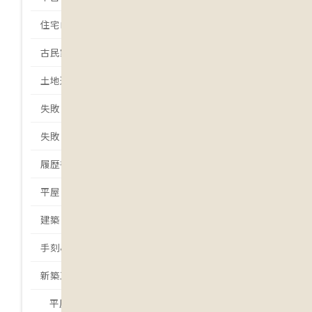
住宅ローン
古民家
土地選び
失敗しない土地選び
失敗しない家づくり
履歴書
平屋
建築日誌
手刻みの家
新築工事
平屋