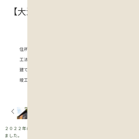
【大津市】本が大好きな森の中
の平屋の家
住所
大津市
工法
建て延べ面積
竣工
2024年
２０２２年に、ホームページのお問い合わせからご連絡いただき
ました。