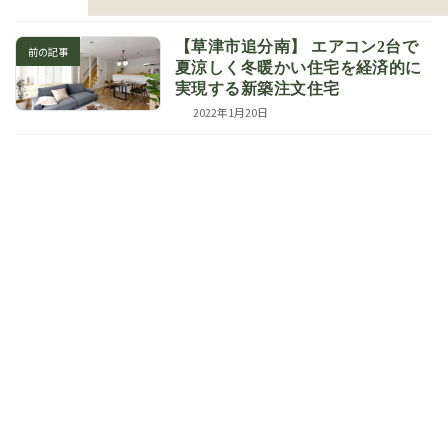
リ
ン
ク
【草津市追分南】 エアコン2台で
前の記事
夏涼しく冬暖かい住宅を経済的に
実現する新築注文住宅
2022年1月20日