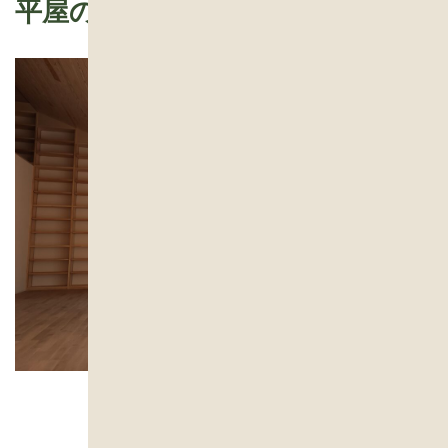
平屋の家
新築