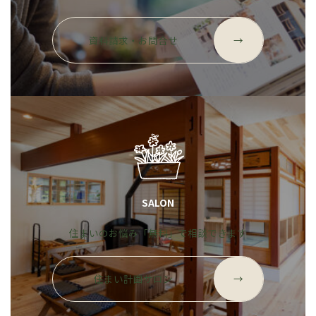
グ
ル
資料請求・お問合せ
→
ー
プ
リ
ン
ク
SALON
住まいのお悩み「無料」で相談できます
グ
ル
住まい計画サロン
→
ー
プ