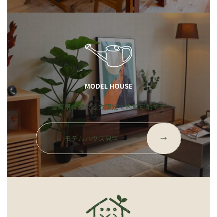
リ
ン
ク
MODEL HOUSE
滋賀県で建てる方限定で内覧可能です
グ
ル
モデルハウス見学
→
ー
プ
リ
ン
ク