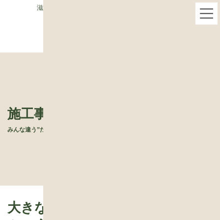
コ
ナ
滋賀県栗東市で木の家専門・ベストハウスネクスト
ン
ビ
テ
ゲ
ン
ー
ツ
シ
へ
ョ
ス
ン
キ
に
ッ
移
プ
動
施工事例
みんな違う”たね”からできた、世界で一つの住まいです
大きな地松の梁がみえるロフトの