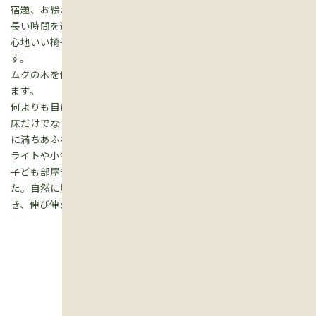
宿題、お絵かき、ゲーム・・・、子ども部屋にいるよりも きっと
長い時間を過ごすことになるでしょうね。
心地いい椅子を並べれば、もちろん、夜はお父さんの止まり木で
す。
ムクの木を使った床は、素足で歩くとその心地よさがよく分かり
ます。
何よりも目に穏やか。
床だけでなく、ムクの木をふんだんに使った内外観はあたたかさ
に満ちあふれており、やさしく包み込んでくれます。
ライトや小物にも気を遣えば、やさしさに包まれるようです。
子ども部屋や和室にも 杉や松のムク材をたっぷり使われまし
た。自然に触れる心地よさを小さな頃から体で感じることがで
き、伸び伸びと、おおらかに過ごされることでしょう。
グ
施工事例一覧 →
ル
ー
プ
リ