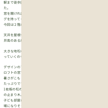
駅まで徒歩圏内、４０坪の土地に家族４人が住まう家を建てまし
た。
窓を開ければ、隣の家の窓・・・、という環境で、１階にリビン
グを持ってくると、光や広さ・動線などに制約がでます。そこで
今回は２階にリビングを持ってくることにしました。
天井を屋根勾配に貼り、大きな梁を見せることで、Ｌ・Ｄ・Ｋが天
井高のある広々とした空間になりました。
大きな地松の梁は まるで古民家のよう。年を経て、鈍い飴色に変
っていくのも楽しみの一つです。
デザインのアクセントになっている両開きの小窓は、子ども部屋の
ロフトの窓です。
暑さがこもりがちなロフトにも空気の流れができる上、遊び心も
たっぷりです。
1枚板の松のカウンターは、学校や遊びから帰ってきた子どもたち
の止まり木。
子ども部屋に入る前に、食事の支度をするおかあさんとの対話の
場になりそうです。