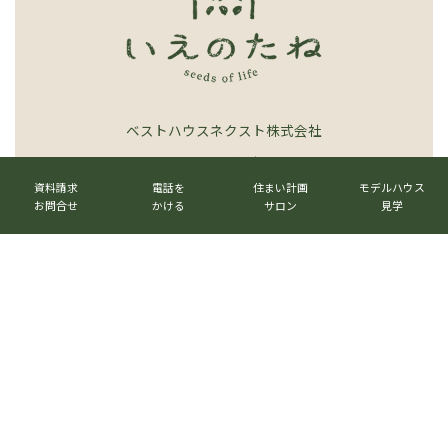
ベストハウスネクスト株式会社
〒520-3017 滋賀県栗東市六地蔵1023番地
カ
カ
カ
カ
ラ
ラ
ラ
ラ
資料請求
電話を
住まい計画
モデルハウス
TEL.
077-516-7555
ム
ム
ム
ム
お問合せ
かける
サロン
見学
リ
リ
リ
リ
グ
ン
ン
ン
ン
ル
メールマガジン
→
ク
ク
ク
ク
ー
プ
リ
グ
ン
ル
公式LINE
→
ク
ー
プ
リ
ン
ク