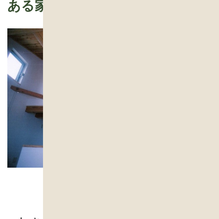
ある家
新築