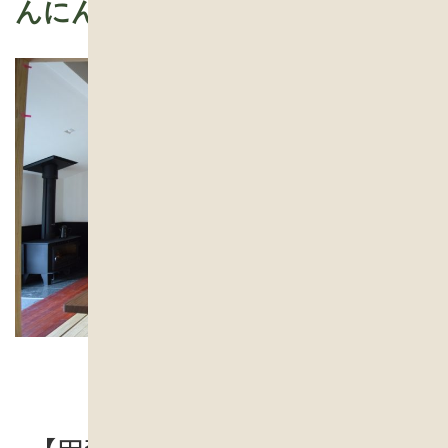
んにん古民家
古民家