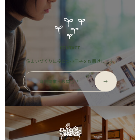
CONTACT
住まいづくりに役立つ小冊子をお届けします
グ
ル
資料請求・お問合せ
→
ー
プ
リ
ン
ク