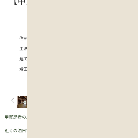
【甲賀市】甲賀忍者のふるさと
にんにん古民家
住所
甲賀市
工法
伝統工法
建て延べ面積
竣工
甲賀忍者の末裔が住む地域に建つ100年強の古民家。
近くの油日神社は外国映画のロケ地になっている場所。