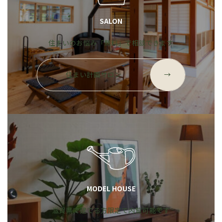
SALON
住まいのお悩み「無料」で相談できます
グ
ル
住まい計画サロン
→
ー
プ
リ
ン
ク
MODEL HOUSE
滋賀県で建てる方限定で内覧可能です