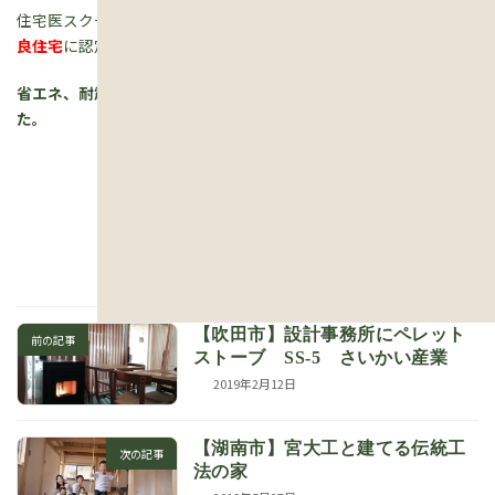
住宅医スクールで学んだ仲間と調査を行い、古民家ですが
長期優
良住宅
に認定。
省エネ、耐震、耐久性など新築とほぼ同等の性能を確保しまし
た。
グ
施工事例一覧 →
ル
ー
プ
リ
ン
ク
【吹田市】設計事務所にペレット
前の記事
ストーブ SS-5 さいかい産業
2019年2月12日
【湖南市】宮大工と建てる伝統工
次の記事
法の家