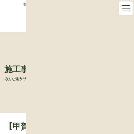
コ
ナ
滋賀県栗東市で木の家専門・ベストハウスネクスト
ン
ビ
テ
ゲ
ン
ー
ツ
シ
へ
ョ
ス
ン
キ
に
ッ
移
プ
動
施工事例
みんな違う”たね”からできた、世界で一つの住まいです
【甲賀市】甲賀忍者のふるさと に