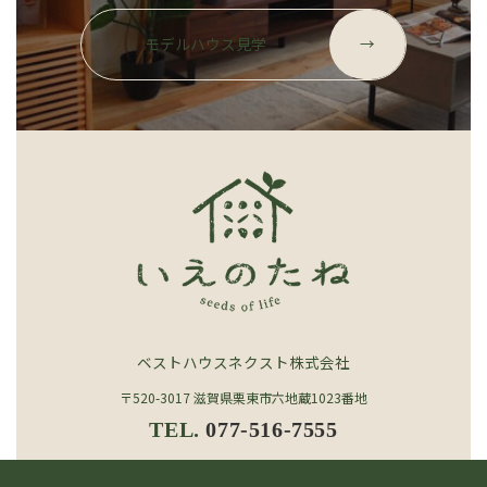
グ
ル
モデルハウス見学
→
ー
プ
リ
ン
ク
ベストハウスネクスト株式会社
〒520-3017 滋賀県栗東市六地蔵1023番地
TEL.
077-516-7555
カ
カ
カ
カ
グ