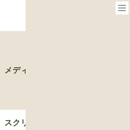
コ
ナ
スクリーンショット 2025-06-27 064938
ン
ビ
テ
ゲ
ン
ー
ツ
シ
へ
ョ
ス
ン
キ
に
ッ
移
プ
動
メディア
スクリーンショット 2025-06-27