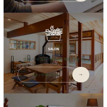
プ
リ
ン
ク
SALON
住まいのお悩み「無料」で相談できます
グ
ル
住まい計画サロン
→
ー
プ
リ
ン
ク