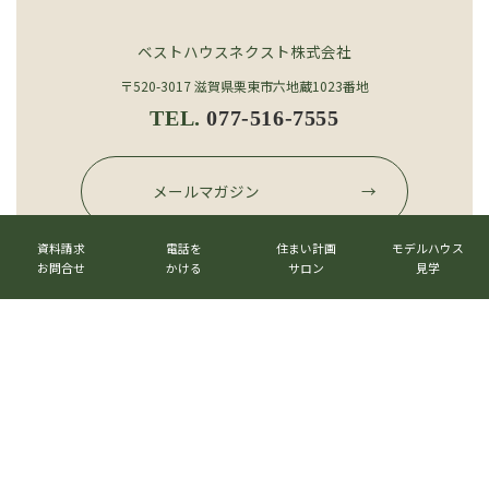
ベストハウスネクスト株式会社
〒520-3017 滋賀県栗東市六地蔵1023番地
TEL.
077-516-7555
グ
ル
メールマガジン
→
ー
カ
カ
カ
カ
プ
ラ
ラ
ラ
ラ
資料請求
電話を
住まい計画
モデルハウス
リ
グ
ム
ム
ム
ム
お問合せ
かける
サロン
見学
ン
ル
公式LINE
→
リ
リ
リ
リ
ク
ー
ン
ン
ン
ン
プ
ク
ク
ク
ク
リ
ン
ク