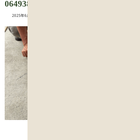
064938
最
2025年6月27日
2025年6月27日
besth
終
更
新
日
時
: