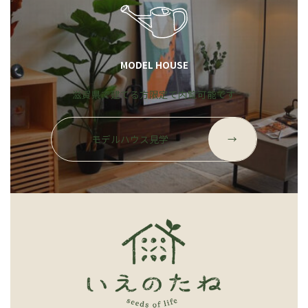
MODEL HOUSE
滋賀県で建てる方限定で内覧可能です
グ
ル
モデルハウス見学
→
ー
プ
リ
ン
ク