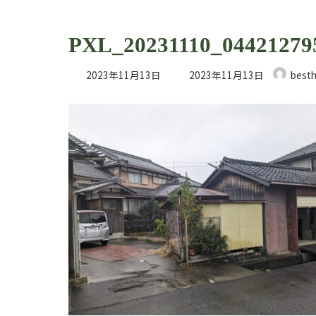
PXL_20231110_04421279
最
2023年11月13日
2023年11月13日
best
終
更
新
日
時
: