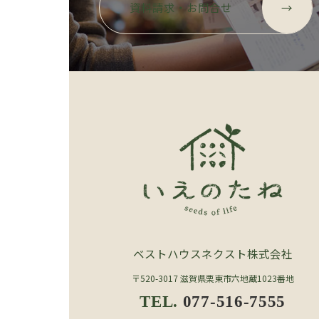
ル
資料請求・お問合せ
→
ー
プ
リ
ン
ク
ベストハウスネクスト株式会社
〒520-3017 滋賀県栗東市六地蔵1023番地
TEL.
077-516-7555