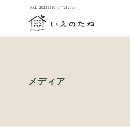
コ
ナ
PXL_20231110_044212795
ン
ビ
テ
ゲ
ン
ー
ツ
シ
へ
ョ
ス
ン
キ
に
ッ
移
プ
動
メディア