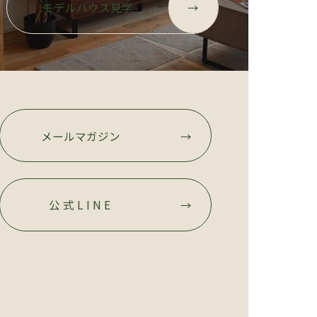
モデルハウス見学
→
メールマガジン
→
公式LINE
→