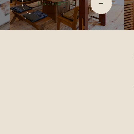
ル
ル
住まい計画サロン
→
ー
ー
プ
プ
リ
リ
ン
ン
ク
ク
グ
ル
ー
プ
リ
グ
ン
ル
ク
ー
プ
リ
ン
ク