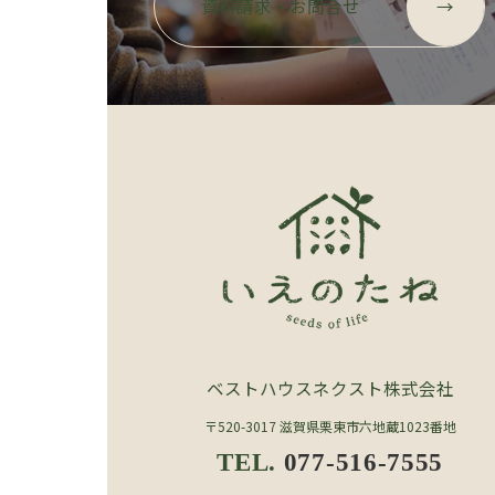
ル
資料請求・お問合せ
→
ー
プ
リ
ン
ク
ベストハウスネクスト株式会社
〒520-3017 滋賀県栗東市六地蔵1023番地
TEL.
077-516-7555