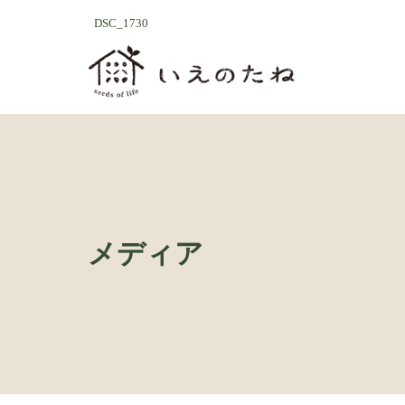
コ
ナ
DSC_1730
ン
ビ
テ
ゲ
ン
ー
ツ
シ
へ
ョ
ス
ン
キ
に
ッ
移
プ
動
メディア