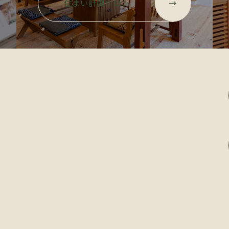
ル
ル
住まい計画サロン
→
ー
ー
プ
プ
リ
リ
ン
ン
ク
ク
グ
ル
ー
プ
リ
グ
ン
ル
ク
ー
プ
リ
ン
ク