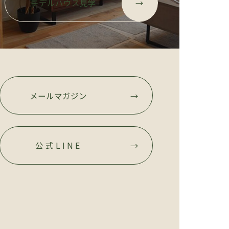
モデルハウス見学
→
メールマガジン
→
公式LINE
→