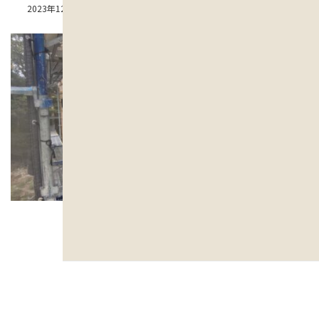
最
2023年12月8日
2023年12月8日
kinoieshiga
終
更
新
日
時
: