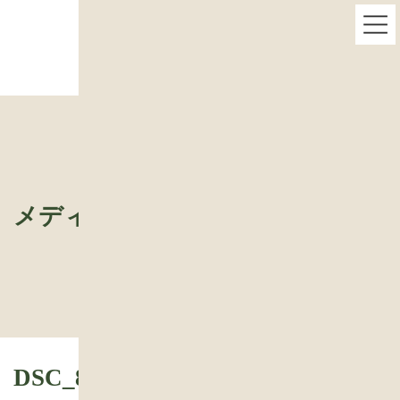
コ
ナ
DSC_8192
ン
ビ
テ
ゲ
ン
ー
ツ
シ
へ
ョ
ス
ン
キ
に
ッ
移
プ
動
メディア
DSC_8192