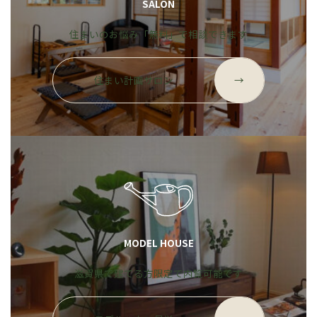
SALON
住まいのお悩み「無料」で相談できます
グ
ル
住まい計画サロン
→
ー
プ
リ
ン
ク
MODEL HOUSE
滋賀県で建てる方限定で内覧可能です
グ
ル