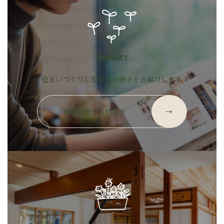
CONTACT
住まいづくりに役立つ小冊子をお届けします
グ
ル
資料請求・お問合せ
→
ー
プ
リ
ン
ク