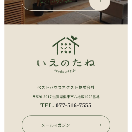
モデルハウス見学
→
ー
プ
リ
ン
ク
ベストハウスネクスト株式会社
〒520-3017 滋賀県栗東市六地蔵1023番地
TEL.
077-516-7555
グ
ル
メールマガジン
→
ー